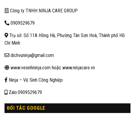
Công ty TNHH NINJA CARE GROUP
0909529679
Trụ sở: Số 11A Hồng Hà, Phường Tân Sơn Hoà, Thành phố Hồ
Chí Minh
dichvuninja@gmail.com
www.vesinhninja.com
hoặc
www.ninjacare.vn
Ninja – Vệ Sinh Công Nghiệp
Zalo:0909529679
ĐỐI TÁC GOOGLE