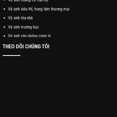
Vệ sinh siêu thì, trung tâm thương mại
Vệ sinh tòa nhà
Vệ sinh trường học
Vệ sinh văn phòng công ty
THEO DÕI CHÚNG TÔI
DỊCH VỤ VỆ SINH ĐỊNH KỲ
Dịch vụ lau kính
Dịch vụ tổng vệ sinh
Đánh bóng phục hồi sàn đá
Giặt ghế sofa
Giặt ghế văn phòng
Giặt nệm
Giặt thảm văn phòng