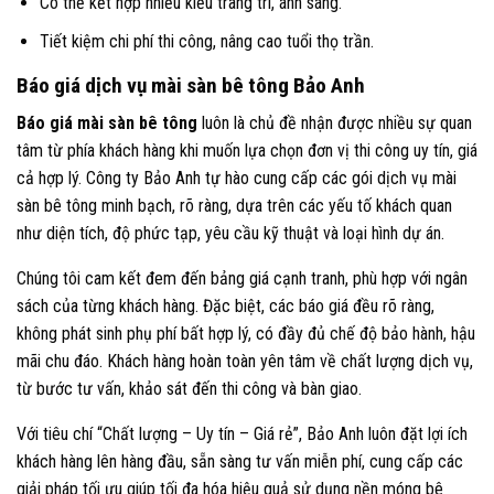
Có thể kết hợp nhiều kiểu trang trí, ánh sáng.
Tiết kiệm chi phí thi công, nâng cao tuổi thọ trần.
Báo giá dịch vụ mài sàn bê tông Bảo Anh
Báo giá mài sàn bê tông
luôn là chủ đề nhận được nhiều sự quan
tâm từ phía khách hàng khi muốn lựa chọn đơn vị thi công uy tín, giá
cả hợp lý. Công ty Bảo Anh tự hào cung cấp các gói dịch vụ mài
sàn bê tông minh bạch, rõ ràng, dựa trên các yếu tố khách quan
như diện tích, độ phức tạp, yêu cầu kỹ thuật và loại hình dự án.
Chúng tôi cam kết đem đến bảng giá cạnh tranh, phù hợp với ngân
sách của từng khách hàng. Đặc biệt, các báo giá đều rõ ràng,
không phát sinh phụ phí bất hợp lý, có đầy đủ chế độ bảo hành, hậu
mãi chu đáo. Khách hàng hoàn toàn yên tâm về chất lượng dịch vụ,
từ bước tư vấn, khảo sát đến thi công và bàn giao.
Với tiêu chí “Chất lượng – Uy tín – Giá rẻ”, Bảo Anh luôn đặt lợi ích
khách hàng lên hàng đầu, sẵn sàng tư vấn miễn phí, cung cấp các
giải pháp tối ưu giúp tối đa hóa hiệu quả sử dụng nền móng bê