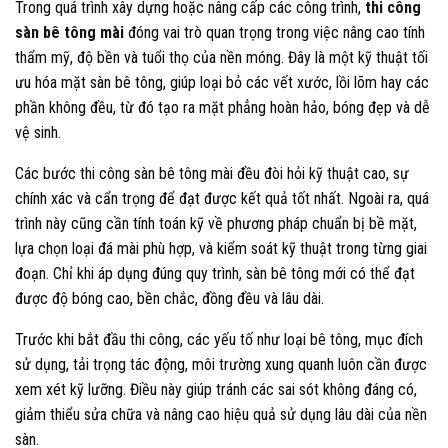
Trong quá trình xây dựng hoặc nâng cấp các công trình,
thi công
sàn bê tông mài
đóng vai trò quan trọng trong việc nâng cao tính
thẩm mỹ, độ bền và tuổi thọ của nền móng. Đây là một kỹ thuật tối
ưu hóa mặt sàn bê tông, giúp loại bỏ các vết xước, lồi lõm hay các
phần không đều, từ đó tạo ra mặt phẳng hoàn hảo, bóng đẹp và dễ
vệ sinh.
Các bước thi công sàn bê tông mài đều đòi hỏi kỹ thuật cao, sự
chính xác và cẩn trọng để đạt được kết quả tốt nhất. Ngoài ra, quá
trình này cũng cần tính toán kỹ về phương pháp chuẩn bị bề mặt,
lựa chọn loại đá mài phù hợp, và kiểm soát kỹ thuật trong từng giai
đoạn. Chỉ khi áp dụng đúng quy trình, sàn bê tông mới có thể đạt
được độ bóng cao, bền chắc, đồng đều và lâu dài.
Trước khi bắt đầu thi công, các yếu tố như loại bê tông, mục đích
sử dụng, tải trọng tác động, môi trường xung quanh luôn cần được
xem xét kỹ lưỡng. Điều này giúp tránh các sai sót không đáng có,
giảm thiểu sửa chữa và nâng cao hiệu quả sử dụng lâu dài của nền
sàn.