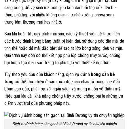
và xử lý đặc biệt. Kỹ thuật này không chỉ mang lại một mặt sàn
sáng bóng, dễ vệ sinh mà còn giúp kéo dài tuổi thọ của nền bê
tông, phù hợp với nhiều không gian như nhà xưởng, showroom,
trung tâm thương mại hay nhà ở.
Sau khi hoàn tất quy trình mài sàn, các kỹ thuật viên sẽ thực hiện
các bước đánh bóng bằng thiết bị hiện đại, sử dụng các đĩa mài đa
tinh thể hoặc đá mài đặc biệt để tạo ra lớp bóng sáng, đều và mịn.
Quá trình này còn có thể kết hợp phủ lớp chống trầy xước, chống
bụi hoặc tạo màu sắc trang trí phù hợp với thiết kế nội thất.
Tùy theo yêu cầu của khách hàng, dịch vụ
đánh bóng sàn bê
tông
có thể thực hiện ở các mức độ khác nhau từ bóng nhẹ đến
bóng cao cấp, phù hợp với ngân sách và mong muốn về thẩm mỹ.
Hiệu quả lâu dài, khả năng chống trầy xước, chống bụi là những ưu
điểm vượt trội của phương pháp này.
Dịch vụ đánh bóng sàn gạch tại Bình Dương uy tín chuyên nghiệp