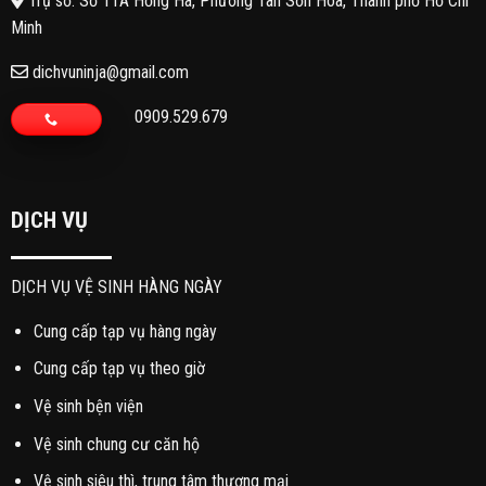
Trụ sở: Số 11A Hồng Hà, Phường Tân Sơn Hoà, Thành phố Hồ Chí
Minh
dichvuninja@gmail.com
0909.529.679
DỊCH VỤ
DỊCH VỤ VỆ SINH HÀNG NGÀY
Cung cấp tạp vụ hàng ngày
Cung cấp tạp vụ theo giờ
Vệ sinh bện viện
Vệ sinh chung cư căn hộ
Vệ sinh siêu thì, trung tâm thương mại