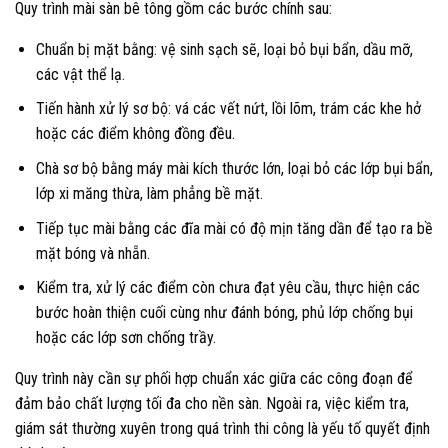
Quy trình mài sàn bê tông gồm các bước chính sau:
Chuẩn bị mặt bằng: vệ sinh sạch sẽ, loại bỏ bụi bẩn, dầu mỡ,
các vật thể lạ.
Tiến hành xử lý sơ bộ: vá các vết nứt, lồi lõm, trám các khe hở
hoặc các điểm không đồng đều.
Chà sơ bộ bằng máy mài kích thước lớn, loại bỏ các lớp bụi bẩn,
lớp xi măng thừa, làm phẳng bề mặt.
Tiếp tục mài bằng các đĩa mài có độ mịn tăng dần để tạo ra bề
mặt bóng và nhẵn.
Kiểm tra, xử lý các điểm còn chưa đạt yêu cầu, thực hiện các
bước hoàn thiện cuối cùng như đánh bóng, phủ lớp chống bụi
hoặc các lớp sơn chống trầy.
Quy trình này cần sự phối hợp chuẩn xác giữa các công đoạn để
đảm bảo chất lượng tối đa cho nền sàn. Ngoài ra, việc kiểm tra,
giám sát thường xuyên trong quá trình thi công là yếu tố quyết định