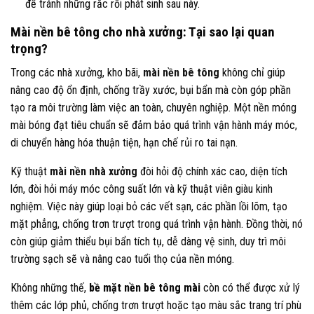
để tránh những rắc rối phát sinh sau này.
Mài nền bê tông cho nhà xưởng: Tại sao lại quan
trọng?
Trong các nhà xưởng, kho bãi,
mài nền bê tông
không chỉ giúp
nâng cao độ ổn định, chống trầy xước, bụi bẩn mà còn góp phần
tạo ra môi trường làm việc an toàn, chuyên nghiệp. Một nền móng
mài bóng đạt tiêu chuẩn sẽ đảm bảo quá trình vận hành máy móc,
di chuyển hàng hóa thuận tiện, hạn chế rủi ro tai nạn.
Kỹ thuật
mài nền nhà xưởng
đòi hỏi độ chính xác cao, diện tích
lớn, đòi hỏi máy móc công suất lớn và kỹ thuật viên giàu kinh
nghiệm. Việc này giúp loại bỏ các vết sạn, các phần lồi lõm, tạo
mặt phẳng, chống trơn trượt trong quá trình vận hành. Đồng thời, nó
còn giúp giảm thiểu bụi bẩn tích tụ, dễ dàng vệ sinh, duy trì môi
trường sạch sẽ và nâng cao tuổi thọ của nền móng.
Không những thế,
bề mặt nền bê tông mài
còn có thể được xử lý
thêm các lớp phủ, chống trơn trượt hoặc tạo màu sắc trang trí phù