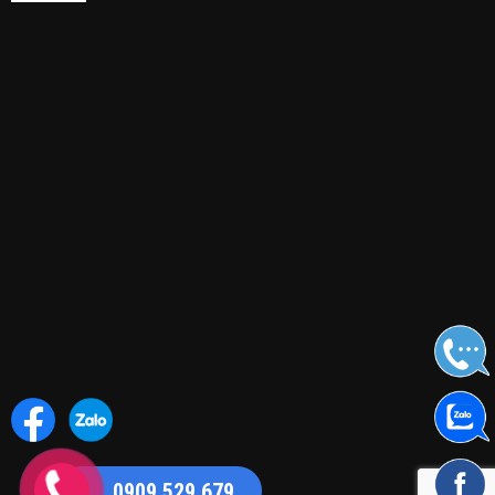
Dịch vụ lau kính
Dịch vụ tổng vệ sinh
Đánh bóng phục hồi sàn đá
Giặt ghế sofa
Giặt ghế văn phòng
Giặt nệm
Giặt thảm văn phòng
Vệ sinh nhà xưởng
DỊCH VỤ KHÁC
Chăm sóc bảo dưỡng cảnh quan cây xanh
Dịch vụ bảo vệ chuyên nghiệp
Vệ sinh công nghiệp
Vệ sinh công trình sau xây dựng
0909.529.679