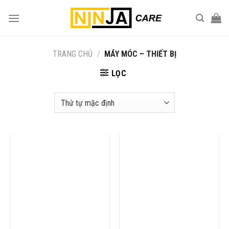
Skip
to
content
TRANG CHỦ
/
MÁY MÓC – THIẾT BỊ
LỌC