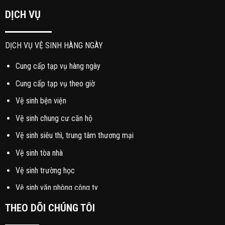
DỊCH VỤ
DỊCH VỤ VỆ SINH HÀNG NGÀY
Cung cấp tạp vụ hàng ngày
Cung cấp tạp vụ theo giờ
Vệ sinh bện viện
Vệ sinh chung cư căn hộ
Vệ sinh siêu thì, trung tâm thương mại
Vệ sinh tòa nhà
Vệ sinh trường học
Vệ sinh văn phòng công ty
THEO DÕI CHÚNG TÔI
DỊCH VỤ VỆ SINH ĐỊNH KỲ